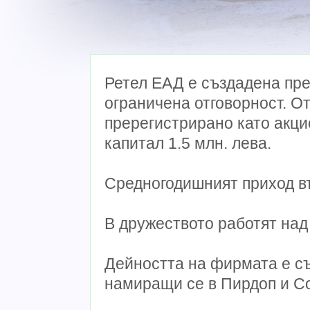
Ретел ЕАД е създадена през
ограничена отговорност. От
пререгистрирано като акци
капитал 1.5 млн. лева.
Средногодишният приход въ
В дружеството работят над
Дейността на фирмата е съ
намиращи се в Пирдоп и С